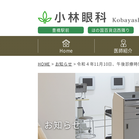
豊橋駅前
ほの国百貨店西隣り
Home
医師紹介
HOME
>
お知らせ
> 令和４年11月10日、午後診療
お知らせ