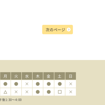
次のページ
月
火
水
木
金
土
日
午後1:30〜4:00